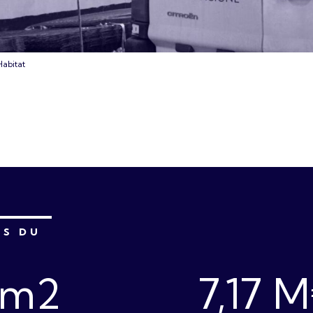
Habitat
ÉS DU
 m2
7,17 